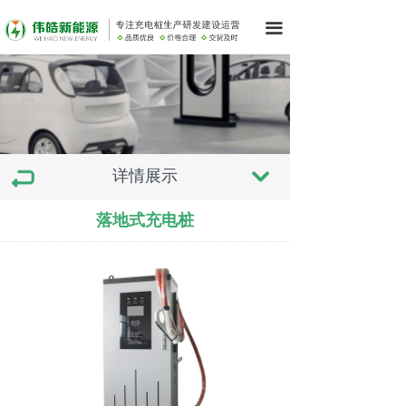
끀
详情展示
낔
落地式充电桩