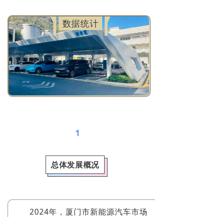
数据统计
1
总体发展概况
2024年，厦门市新能源汽车市场