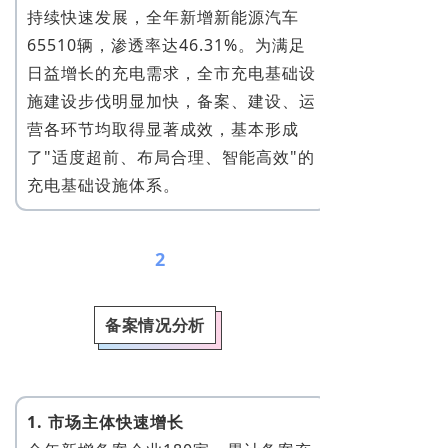
持续快速发展，全年新增新能源汽车
65510辆，渗透率达46.31%。为满足
日益增长的充电需求，全市充电基础设
施建设步伐明显加快，备案、建设、运
营各环节均取得显著成效，基本形成
了"适度超前、布局合理、智能高效"的
充电基础设施体系。
2
备案情况分析
1. 市场主体快速增长